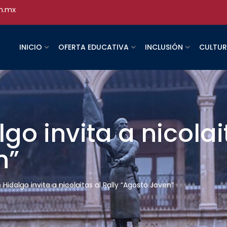
h.mx
INICIO
OFERTA EDUCATIVA
INCLUSIÓN
CULTU
o invita a nicolait
n”
Hidalgo invita a nicolaitas al Rally “Agosto Joven”