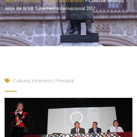
>
>
>
UMSNH
Noticias
Cultura, Extensión
Casa de Hidalgo,
sede de la VIII Tuna Fest Internacional 2017
Cultura, Extensión
,
Principal