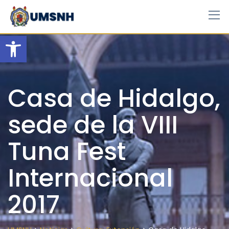
Skip
to
content
Open toolbar
Casa de Hidalgo,
sede de la VIII
Tuna Fest
Internacional
2017