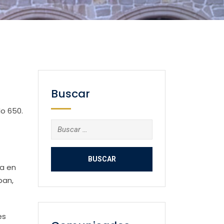
Buscar
o 650.
Buscar:
za en
pan,
es