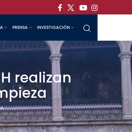
RA
PRENSA
INVESTIGACIÓN
H realizan
impieza
za