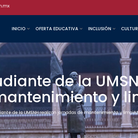
h.mx
INICIO
OFERTA EDUCATIVA
INCLUSIÓN
CULTU
udiante de la UMSN
mantenimiento y l
iante de la UMSNH realizan jornadas de mantenimiento y limpie