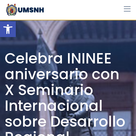
Skip
to
content
Open toolbar
Celebra ININEE
aniversario con
X Seminario
Internacional
sobre Desarrollo