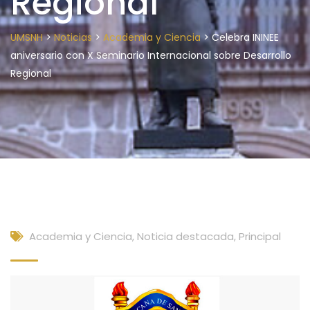
Regional
>
>
>
UMSNH
Noticias
Academia y Ciencia
Celebra ININEE
aniversario con X Seminario Internacional sobre Desarrollo
Regional
Academia y Ciencia
,
Noticia destacada
,
Principal