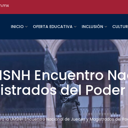
h.mx
INICIO
OFERTA EDUCATIVA
INCLUSIÓN
CULTU
MSNH Encuentro Na
strados del Poder 
ra la UMSNH Encuentro Nacional de Jueces y Magistrados del Pod