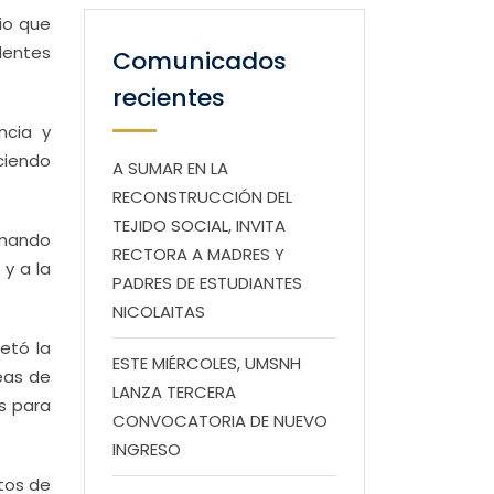
io que
elentes
Comunicados
recientes
ncia y
ciendo
A SUMAR EN LA
RECONSTRUCCIÓN DEL
TEJIDO SOCIAL, INVITA
rmando
RECTORA A MADRES Y
 y a la
PADRES DE ESTUDIANTES
NICOLAITAS
etó la
ESTE MIÉRCOLES, UMSNH
eas de
LANZA TERCERA
s para
CONVOCATORIA DE NUEVO
INGRESO
itos de