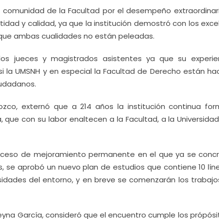
a la comunidad de la Facultad por el desempeño extraordinar
tidad y calidad, ya que la institución demostró con los exc
 que ambas cualidades no están peleadas.
 los jueces y magistrados asistentes ya que su experie
si la UMSNH y en especial la Facultad de Derecho están ha
iudadanos.
rozco, externó que a 214 años la institución continua fo
 que con su labor enaltecen a la Facultad, a la Universidad
roceso de mejoramiento permanente en el que ya se concr
 se aprobó un nuevo plan de estudios que contiene 10 lín
idades del entorno, y en breve se comenzarán los trabajo
Reyna García, consideró que el encuentro cumple los própós