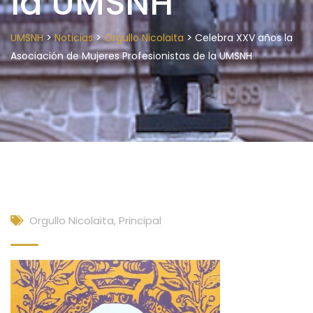
la UMSNH
>
>
>
UMSNH
Noticias
Orgullo Nicolaita
Celebra XXV años la
Asociación de Mujeres Profesionistas de la UMSNH
Orgullo Nicolaita
,
Principal