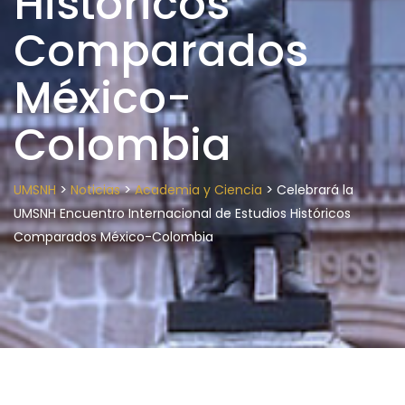
Históricos
Comparados
México-
Colombia
>
>
>
UMSNH
Noticias
Academia y Ciencia
Celebrará la
UMSNH Encuentro Internacional de Estudios Históricos
Comparados México-Colombia