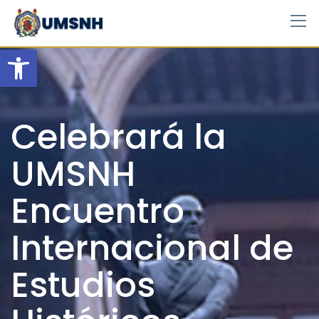
Skip
to
content
Open toolbar
Celebrará la
UMSNH
Encuentro
Internacional de
Estudios