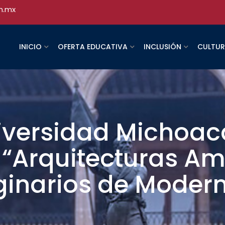
h.mx
INICIO
OFERTA EDUCATIVA
INCLUSIÓN
CULTU
iversidad Michoac
 “Arquitecturas Am
ginarios de Moder