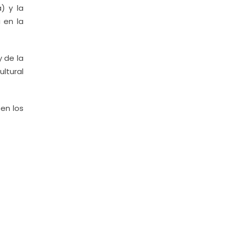
) y la
 en la
 de la
ltural
en los