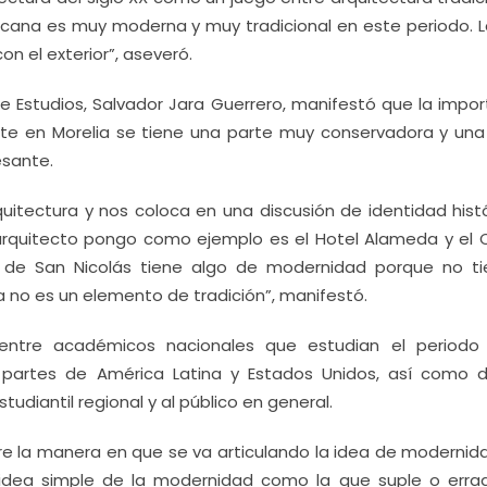
icana es muy moderna y muy tradicional en este periodo. L
on el exterior”, aseveró.
de Estudios, Salvador Jara Guerrero, manifestó que la impor
e en Morelia se tiene una parte muy conservadora y una
esante.
uitectura y nos coloca en una discusión de identidad histó
r arquitecto pongo como ejemplo es el Hotel Alameda y el 
gio de San Nicolás tiene algo de modernidad porque no ti
sa no es un elemento de tradición”, manifestó.
o entre académicos nacionales que estudian el periodo
partes de América Latina y Estados Unidos, así como di
tudiantil regional y al público en general.
re la manera en que se va articulando la idea de modernid
 idea simple de la modernidad como la que suple o errad