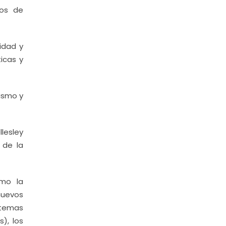
sos de
idad y
ticas y
rismo y
lesley
 de la
omo la
 nuevos
(temas
s), los