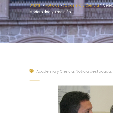
>
>
>
UMSNH
Noticias
Academia y Ciencia
Celeb
Modernidad y Tradición”
Academia y Ciencia
,
Noticia destacada
,