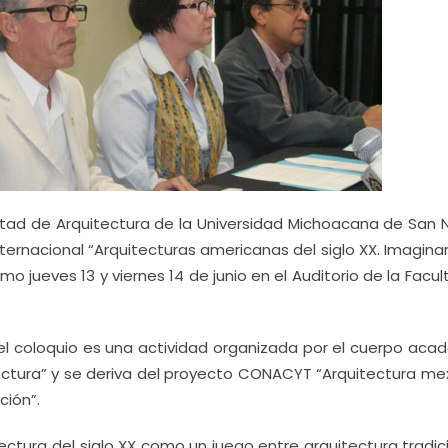
ltad de Arquitectura de la Universidad Michoacana de San N
ternacional “Arquitecturas americanas del siglo XX. Imagina
imo jueves 13 y viernes 14 de junio en el Auditorio de la Facu
, el coloquio es una actividad organizada por el cuerpo ac
itectura” y se deriva del proyecto CONACYT “Arquitectura m
ción”.
ectura del siglo XX como un juego entre arquitectura tradic