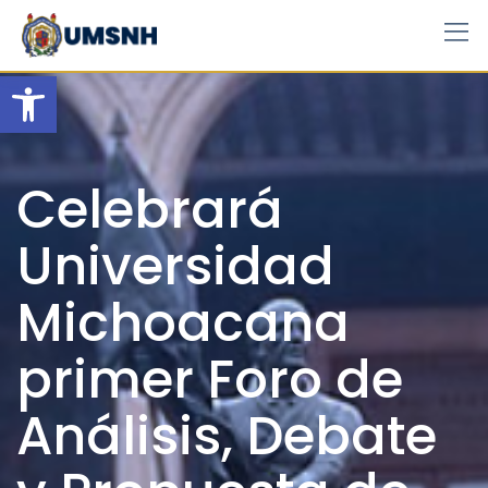
Skip
to
content
Open toolbar
Celebrará
Universidad
Michoacana
primer Foro de
Análisis, Debate