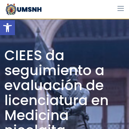
Skip
to
content
Open toolbar
CIEES da
seguimiento a
evaluación de
licenciatura en
Medicina