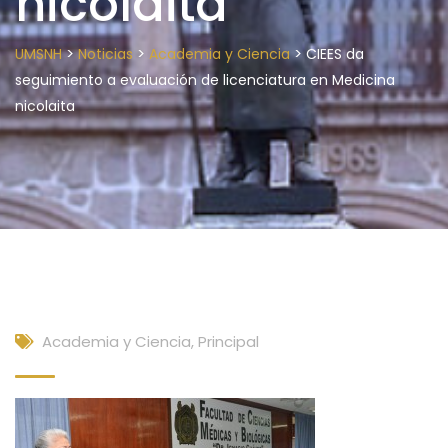
nicolaita
>
>
>
UMSNH
Noticias
Academia y Ciencia
CIEES da
seguimiento a evaluación de licenciatura en Medicina
nicolaita
Academia y Ciencia
,
Principal