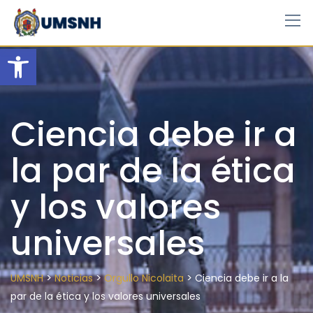
Skip
to
content
Open toolbar
Ciencia debe ir a
la par de la ética
y los valores
universales
>
>
>
UMSNH
Noticias
Orgullo Nicolaita
Ciencia debe ir a la
par de la ética y los valores universales