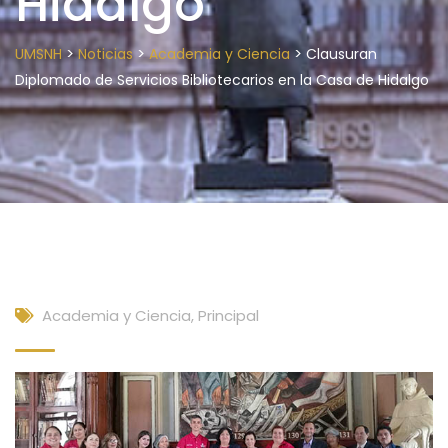
Hidalgo
>
>
>
UMSNH
Noticias
Academia y Ciencia
Clausuran
Diplomado de Servicios Bibliotecarios en la Casa de Hidalgo
Academia y Ciencia
,
Principal