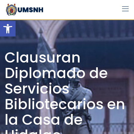
Skip
to
content
Open toolbar
Clausuran
Diplomado de
Servicios
Bibliotecarios en
la Casa de