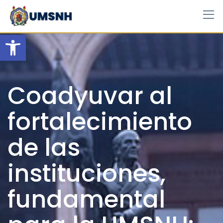
Skip
to
content
Open toolbar
Coadyuvar al
fortalecimiento
de las
instituciones,
fundamental