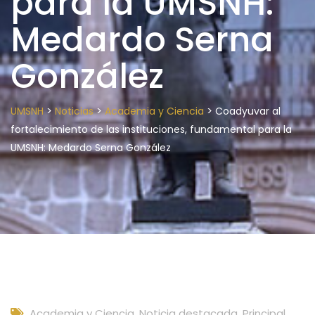
para la UMSNH:
Medardo Serna
González
>
>
>
UMSNH
Noticias
Academia y Ciencia
Coadyuvar al
fortalecimiento de las instituciones, fundamental para la
UMSNH: Medardo Serna González
Academia y Ciencia
,
Noticia destacada
,
Principal