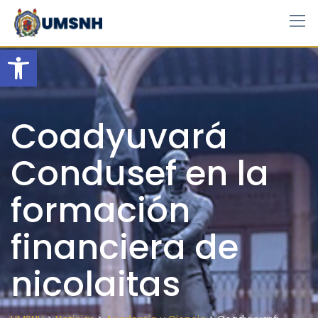
Skip
to
content
Open toolbar
Coadyuvará
Condusef en la
formación
financiera de
nicolaitas