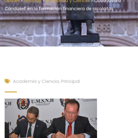
>
>
>
UMSNH
Noticias
Academia y Ciencia
Coadyuvará
Condusef en la formación financiera de nicolaitas
Academia y Ciencia
,
Principal