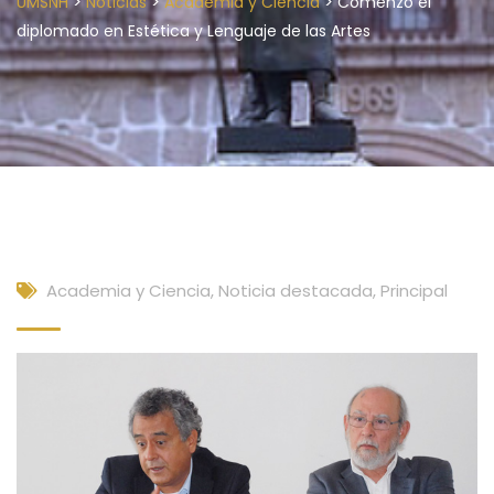
>
>
>
UMSNH
Noticias
Academia y Ciencia
Comenzó el
diplomado en Estética y Lenguaje de las Artes
Academia y Ciencia
,
Noticia destacada
,
Principal