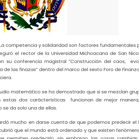
La competencia y solidaridad son factores fundamentales p
eguró el rector de la Universidad Michoacana de San Nico
en su conferencia magistral “Construcción del caos, evol
de las finazas” dentro del marco del sexto Foro de Finanza
ciera.
tudio matemático se ha demostrado que si se mezclan grup
n estas dos carácterísticas funcionan de mejor manera
o se da solo una de ellas.
tardó mucho en darse cuenta de que podemos predecir el f
escubrió que el mundo está ordenado y que existen fenómen
ue permiten predecirlo, sin embargo, las cosas cambian