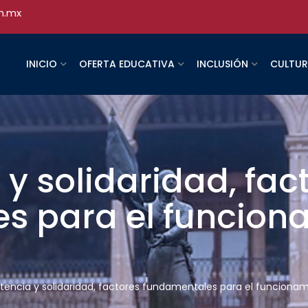
h.mx
INICIO
OFERTA EDUCATIVA
INCLUSIÓN
CULTU
 solidaridad, fac
s para el funcion
ncia y solidaridad, factores fundamentales para el funcionam