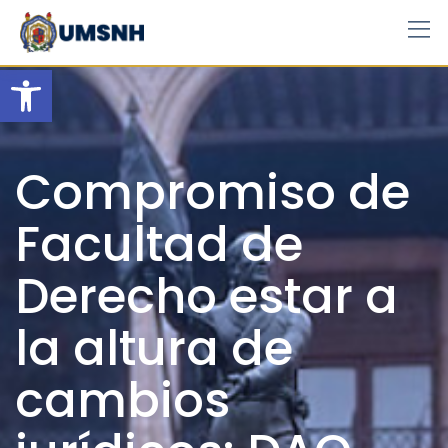
Skip
to
content
Open toolbar
Compromiso de
Facultad de
Derecho estar a
la altura de
cambios