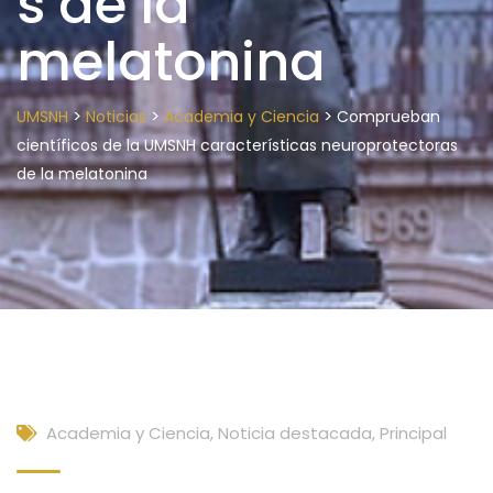
s de la
melatonina
>
>
>
UMSNH
Noticias
Academia y Ciencia
Comprueban
científicos de la UMSNH características neuroprotectoras
de la melatonina
Academia y Ciencia
,
Noticia destacada
,
Principal