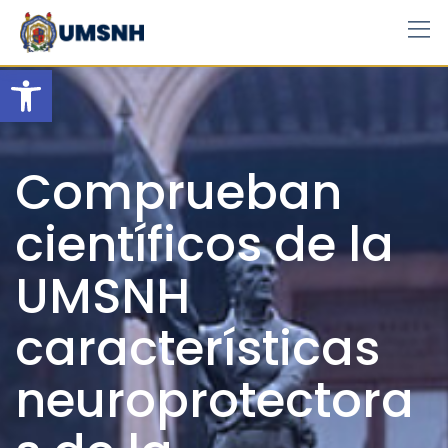
Skip
to
content
Open toolbar
Comprueban
científicos de la
UMSNH
características
neuroprotectora