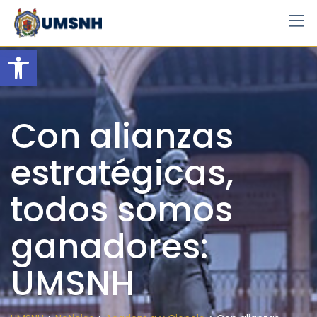
Skip
to
content
Open toolbar
Con alianzas
estratégicas,
todos somos
ganadores:
UMSNH