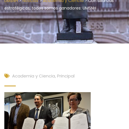
>
>
>
UMSNH
Noticias
Academia y Ciencia
Con alianzas
estratégicas, todos somos ganadores: UMSNH
Academia y Ciencia
,
Principal