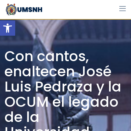
Skip
to
content
Open toolbar
Con cantos,
enaltecen José
Luis Pedraza y la
OCUM el legado
de la