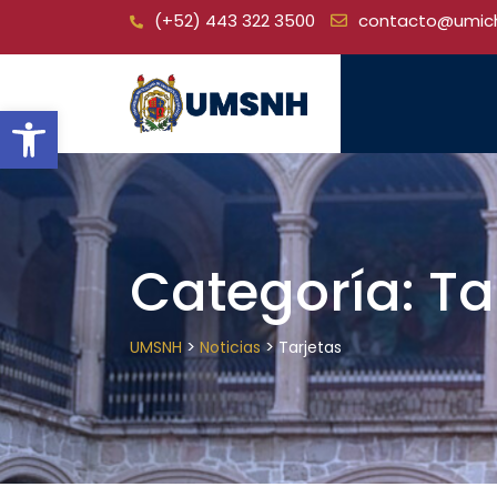
Skip
(+52) 443 322 3500
contacto@umic
to
content
Open toolbar
Categoría:
Ta
>
>
UMSNH
Noticias
Tarjetas