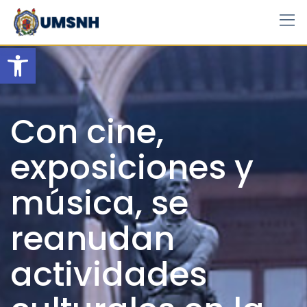
Skip
to
content
Open toolbar
Con cine,
exposiciones y
música, se
reanudan
actividades