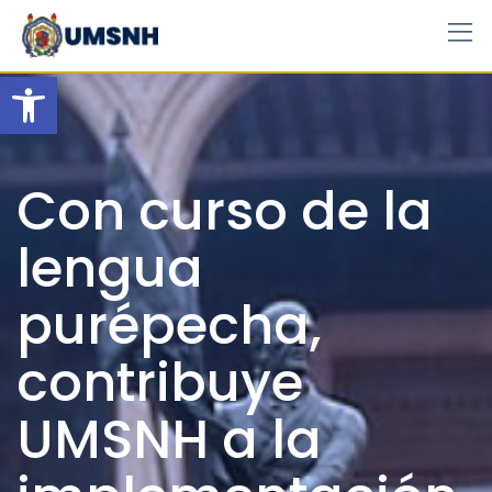
Skip
to
content
Open toolbar
Con curso de la
lengua
purépecha,
contribuye
UMSNH a la