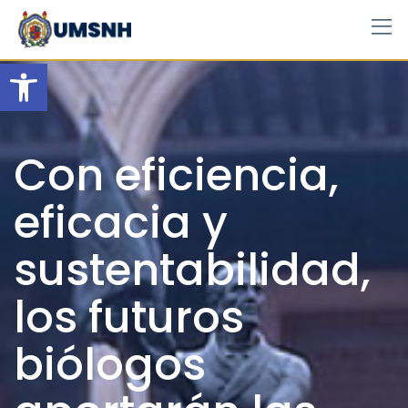
Skip
to
content
Open toolbar
Con eficiencia,
eficacia y
sustentabilidad,
los futuros
biólogos