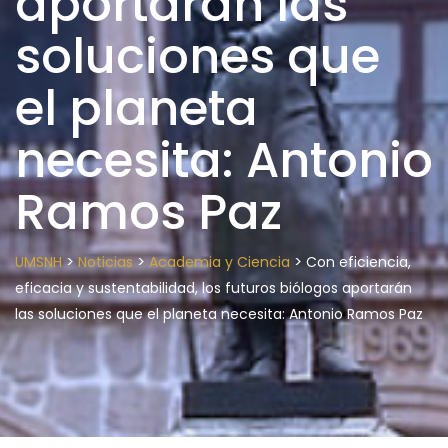
aportarán las
soluciones que
el planeta
necesita: Antonio
Ramos Paz
>
>
>
UMSNH
Noticias
Academia y Ciencia
Con eficiencia,
eficacia y sustentabilidad, los futuros biólogos aportarán
las soluciones que el planeta necesita: Antonio Ramos Paz