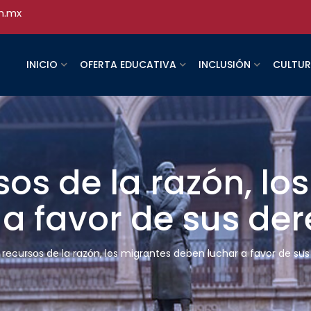
h.mx
INICIO
OFERTA EDUCATIVA
INCLUSIÓN
CULTU
sos de la razón, lo
 a favor de sus de
 recursos de la razón, los migrantes deben luchar a favor de su