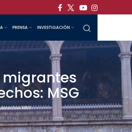
RA
PRENSA
INVESTIGACIÓN
s migrantes
rechos: MSG
s derechos: MSG