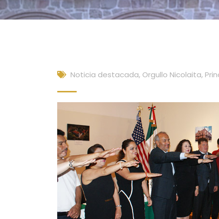
Noticia destacada
,
Orgullo Nicolaita
,
Prin