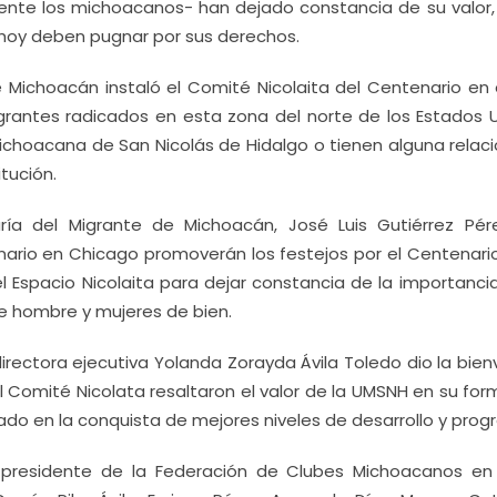
ente los michoacanos- han dejado constancia de su valor, 
 hoy deben pugnar por sus derechos.
 Michoacán instaló el Comité Nicolaita del Centenario en 
grantes radicados en esta zona del norte de los Estados U
ichoacana de San Nicolás de Hidalgo o tienen alguna relaci
itución.
ría del Migrante de Michoacán, José Luis Gutiérrez Pére
nario en Chicago promoverán los festejos por el Centenario
l Espacio Nicolaita para dejar constancia de la importanci
 hombre y mujeres de bien.
rectora ejecutiva Yolanda Zorayda Ávila Toledo dio la bien
el Comité Nicolata resaltaron el valor de la UMSNH en su fo
do en la conquista de mejores niveles de desarrollo y progr
presidente de la Federación de Clubes Michoacanos en Il