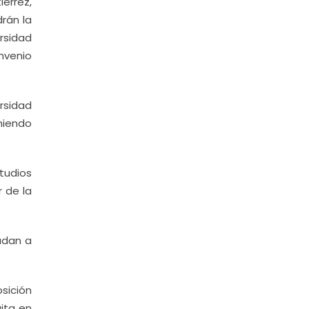
érrez,
drán la
rsidad
nvenio
ersidad
niendo
tudios
r de la
yudan a
sición
ita en