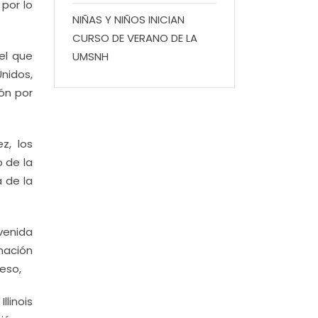
por lo
NIÑAS Y NIÑOS INICIAN
CURSO DE VERANO DE LA
el que
UMSNH
nidos,
ón por
z, los
 de la
a de la
venida
rmación
eso,
linois