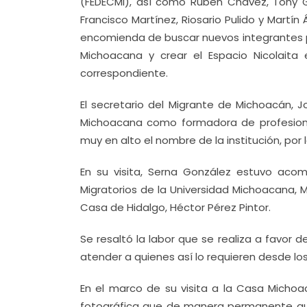
(FEDECMI), así como Rubén Chávez, Tony Gar
Francisco Martínez, Riosario Pulido y Martín
encomienda de buscar nuevos integrantes pa
Michoacana y crear el Espacio Nicolaita
correspondiente.
El secretario del Migrante de Michoacán, Jo
Michoacana como formadora de profesion
muy en alto el nombre de la institución, por
En su visita, Serna González estuvo acom
Migratorios de la Universidad Michoacana, Ma
Casa de Hidalgo, Héctor Pérez Pintor.
Se resaltó la labor que se realiza a favor 
atender a quienes así lo requieren desde los 
En el marco de su visita a la Casa Michoa
fotográfica que de manera permanente que