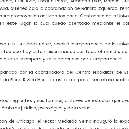
cía, Pilar Ávila, Enrique Pérez, Armando Díaz, Marcos Guti
 Ávila, quienes bajo la coordinación de Ramiro Izquierdo, ten
ra promover las actividades por el Centenario de la Unive
 en este lugar, lo cual quedó asentado mediante el co
sé Luis Gutiérrez Pérez, resaltó la importancia de la Univ
istas que hoy están diseminados por todo el mundo, po
 lo que se le respeta y se le promueve por su importancia.
pañado por la coordinadora del Centro Nicolaitas de Es
ría Elena Rivera Heredia, así como por el secretario Auxilia
de los migrantes y sus familias, a través de estudios que a
ámbitos jurídico, psicológico y de la salud.
cán de Chicago, el rector Medardo Serna inauguró la expo
dará en ese recinto, dando cuenta de la actividad nicola