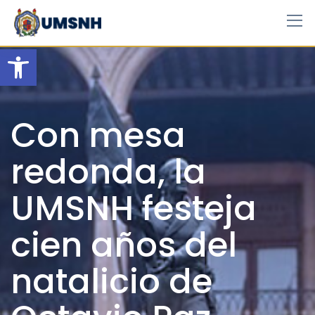
Skip
to
content
Open toolbar
Con mesa
redonda, la
UMSNH festeja
cien años del
natalicio de