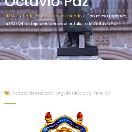
Octavio Paz
>
>
>
UMSNH
Noticias
Noticia destacada
Con mesa redonda,
la UMSNH festeja cien años del natalicio de Octavio Paz
Noticia destacada
,
Orgullo Nicolaita
,
Principal