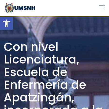
Skip
to
content
Open toolbar
Con nivel
Licenciatura,
Escuela de
Enfermería de
Apatzingán,