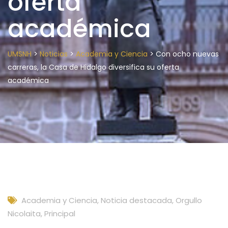
oferta
académica
>
>
>
UMSNH
Noticias
Academia y Ciencia
Con ocho nuevas
carreras, la Casa de Hidalgo diversifica su oferta
académica
Academia y Ciencia
,
Noticia destacada
,
Orgullo
Nicolaita
,
Principal