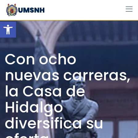
Skip
to
content
Open toolbar
Con ocho
nuevas carreras,
la Casa de
Hidalgo
diversifica su