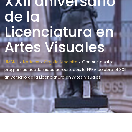
XXII aniversario
de la
Licenciatura en
Artes Visuales
>
>
>
UMSNH
Noticias
Orgullo Nicolaita
Con sus cuatro
programas académicos acreditados, la FPBA celebra el XXII
aniversario de la Licenciatura en Artes Visuales