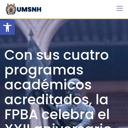
Skip
to
content
Open toolbar
Con sus cuatro
programas
académicos
acreditados, la
FPBA celebra el