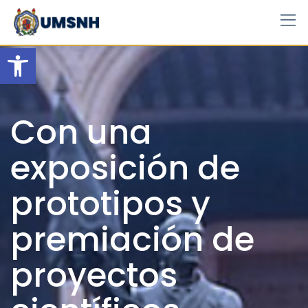
Skip
to
content
Open toolbar
Con una
exposición de
prototipos y
premiación de
proyectos