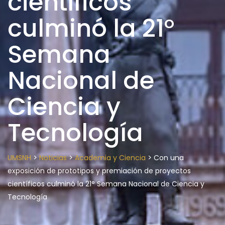
científicos
culminó la 21°
Semana
Nacional de
Ciencia y
Tecnología
>
>
>
UMSNH
Noticias
Academia y Ciencia
Con una
exposición de prototipos y premiación de proyectos
científicos culminó la 21° Semana Nacional de Ciencia y
Tecnología