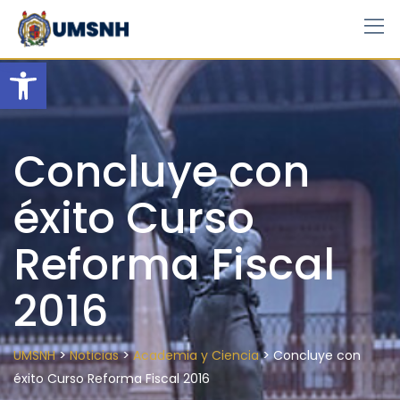
Skip
to
content
Open toolbar
Concluye con
éxito Curso
Reforma Fiscal
2016
>
>
>
UMSNH
Noticias
Academia y Ciencia
Concluye con
éxito Curso Reforma Fiscal 2016