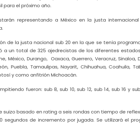
l para el próximo año.
tarán representando a México en la justa internacional
a.
ción de la justa nacional sub 20 en la que se tenía program
 a un total de 325 ajedrecistas de los diferentes estados
 México, Durango, Oaxaca, Guerrero, Veracruz, Sinaloa, Di
eón, Puebla, Tamaulipas, Nayarit, Chihuahua, Coahuila, Ta
otosí y como anfitrión Michoacán.
pitiendo fueron: sub 8, sub 10, sub 12, sub 14, sub 16 y su
e suizo basado en rating a seis rondas con tiempo de refle
30 segundos de incremento por jugada. Se utilizará el pr