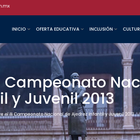
h.mx
INICIO
OFERTA EDUCATIVA
INCLUSIÓN
CULTU
III Campeonato Nac
il y Juvenil 2013
 el III Campeonato Nacional de Ajedrez Infantil y Juvenil 2013