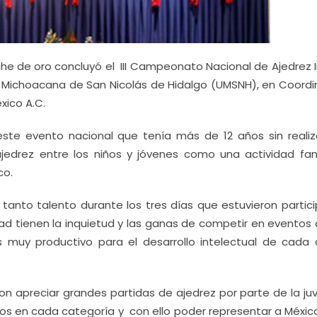
he de oro concluyó el III Campeonato Nacional de Ajedrez In
dad Michoacana de San Nicolás de Hidalgo (UMSNH), en Coordi
xico A.C.
 este evento nacional que tenía más de 12 años sin realiz
jedrez entre los niños y jóvenes como una actividad fami
co.
tanto talento durante los tres días que estuvieron partic
d tienen la inquietud y las ganas de competir en eventos
uy productivo para el desarrollo intelectual de cada c
n apreciar grandes partidas de ajedrez por parte de la ju
ios en cada categoría y con ello poder representar a Méxic