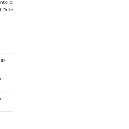
nto al
, Ruth
 ID
1
9