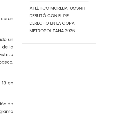
ATLÉTICO MORELIA-UMSNH
DEBUTÓ CON EL PIE
 serán
DERECHO EN LA COPA
METROPOLITANA 2026
ado un
 de la
strito
basco,
b 18 en
xión de
ograma