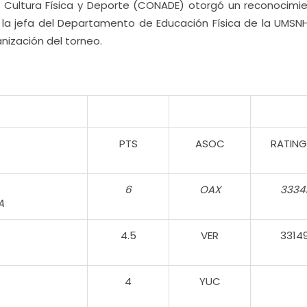
e Cultura Física y Deporte (CONADE) otorgó un reconocimie
 a la jefa del Departamento de Educación Física de la UMSNH
nización del torneo.
PTS
ASOC
RATING
6
OAX
3334
A
4.5
VER
3314
4
YUC