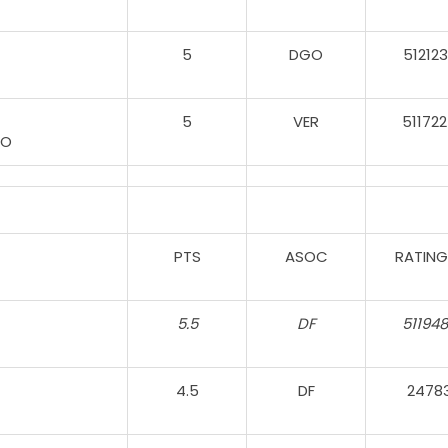
5
DGO
51212
5
VER
51172
RO
PTS
ASOC
RATING
5.5
DF
51194
4.5
DF
2478