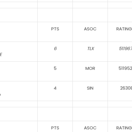
PTS
ASOC
RATING
6
TLX
51196
E
5
MOR
51195
4
SIN
2630
A
PTS
ASOC
RATING