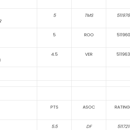
5
TMS
51197
R
5
ROO
51196
4.5
VER
51196
I
PTS
ASOC
RATING
5.5
DF
511721