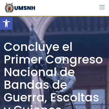
Skip
to
content
Open toolbar
Concluye el
Primer Congreso
Nacional de
Bandas de
Guerra, Escoltas