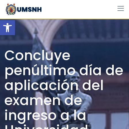
Skip
to
content
Open toolbar
Concluye
penúltimo día de
aplicación del
examen de
ingreso a la