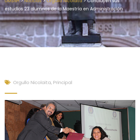
>
>
>
UMSNH
Noticias
Orgullo Nicolaita
Concluyen sus
estudios 23 alumnos de la Maestría en Administración
Orgullo Nicolaita
,
Principal