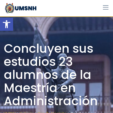
Skip
to
content
Open toolbar
Concluyen sus
estudios 23
alumnos de la
Maestría en
Administración