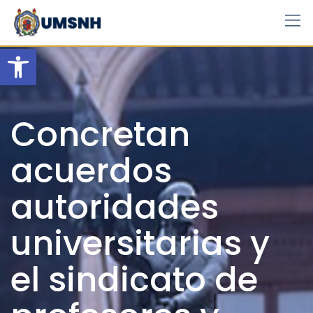
Skip
to
content
Open toolbar
Concretan
acuerdos
autoridades
universitarias y
el sindicato de