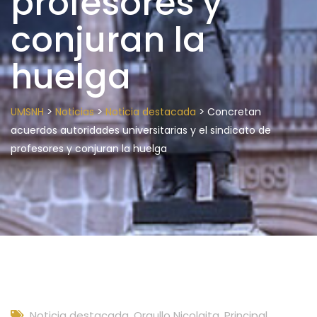
profesores y
conjuran la
huelga
>
>
>
UMSNH
Noticias
Noticia destacada
Concretan
acuerdos autoridades universitarias y el sindicato de
profesores y conjuran la huelga
Noticia destacada
,
Orgullo Nicolaita
,
Principal