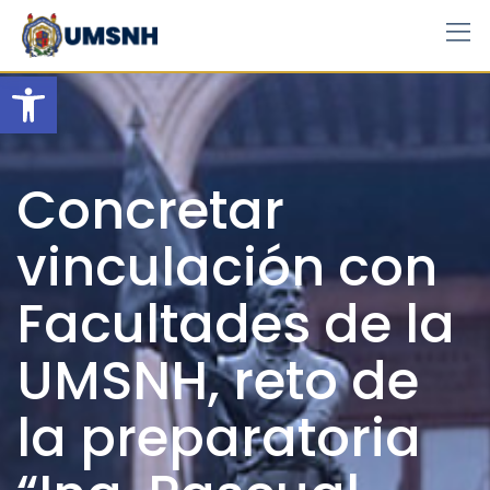
Skip
to
content
Open toolbar
Concretar
vinculación con
Facultades de la
UMSNH, reto de
la preparatoria