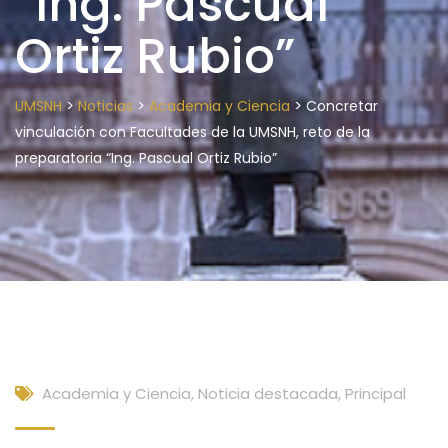
“Ing. Pascual
Ortiz Rubio”
>
>
>
UMSNH
Noticias
Academia y Ciencia
Concretar
vinculación con Facultades de la UMSNH, reto de la
preparatoria “Ing. Pascual Ortiz Rubio”
Academia y Ciencia
,
Noticia destacada
,
Principal