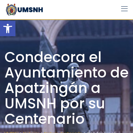
Skip
to
content
Open toolbar
Condecora el
Ayuntamiento de
Apatzingán a
UMSNH por su
Centenario