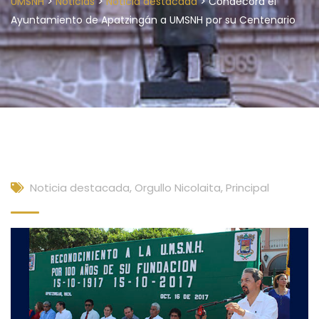
>
>
>
UMSNH
Noticias
Noticia destacada
Condecora el
Ayuntamiento de Apatzingán a UMSNH por su Centenario
Noticia destacada
,
Orgullo Nicolaita
,
Principal