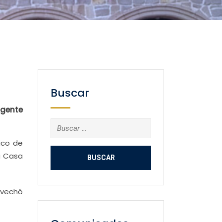
Buscar
igente
Buscar:
ico de
a Casa
ovechó