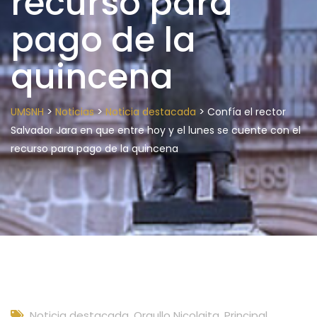
recurso para
pago de la
quincena
>
>
>
UMSNH
Noticias
Noticia destacada
Confía el rector
Salvador Jara en que entre hoy y el lunes se cuente con el
recurso para pago de la quincena
Noticia destacada
,
Orgullo Nicolaita
,
Principal