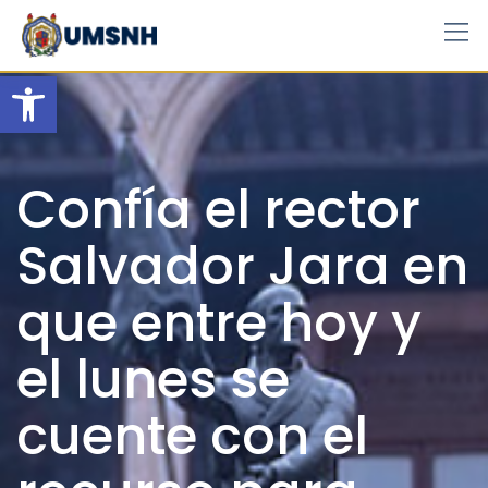
Skip
to
content
Open toolbar
Confía el rector
Salvador Jara en
que entre hoy y
el lunes se
cuente con el