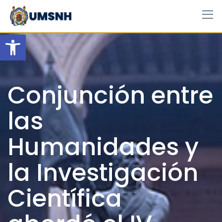
Skip
to
content
Open toolbar
Conjunción entre
las
Humanidades y
la Investigación
Científica