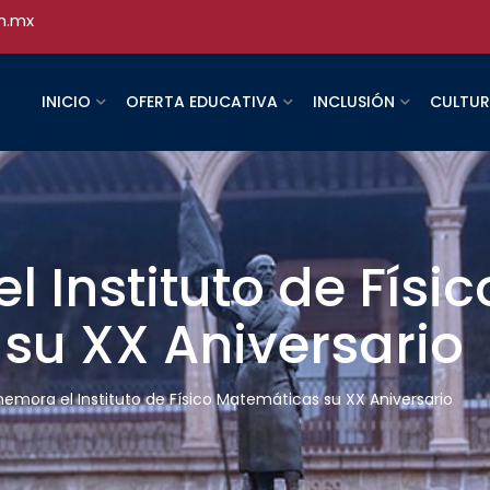
h.mx
INICIO
OFERTA EDUCATIVA
INCLUSIÓN
CULTU
Instituto de Físic
su XX Aniversario
mora el Instituto de Físico Matemáticas su XX Aniversario