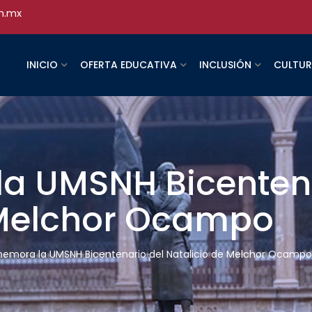
h.mx
INICIO
OFERTA EDUCATIVA
INCLUSIÓN
CULTU
 UMSNH Bicentena
 Melchor Ocampo
mora la UMSNH Bicentenario del Natalicio de Melchor Ocampo