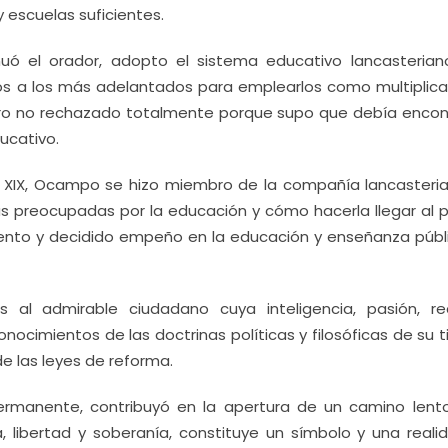
 escuelas suficientes.
uó el orador, adopto el sistema educativo lancasterian
os a los más adelantados para emplearlos como multiplica
ro no rechazado totalmente porque supo que debía encon
ucativo.
glo XIX, Ocampo se hizo miembro de la compañía lancasteri
s preocupadas por la educación y cómo hacerla llegar al p
alento y decidido empeño en la educación y enseñanza públ
al admirable ciudadano cuya inteligencia, pasión, rec
onocimientos de las doctrinas políticas y filosóficas de su
e las leyes de reforma.
ermanente, contribuyó en la apertura de un camino lent
, libertad y soberanía, constituye un símbolo y una reali