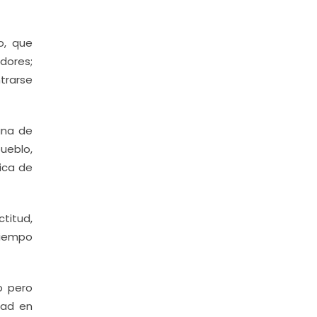
o, que
dores;
trarse
ana de
ueblo,
ica de
titud,
 tiempo
o pero
dad en