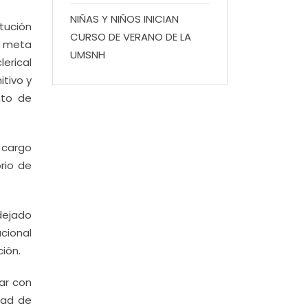
NIÑAS Y NIÑOS INICIAN
itución
CURSO DE VERANO DE LA
a meta
UMSNH
lerical
itivo y
nto de
 cargo
rio de
dejado
cional
ción.
ar con
edad de