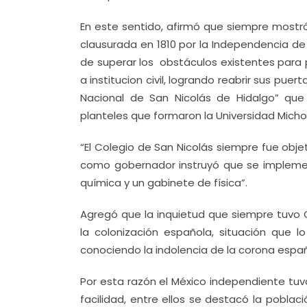
En este sentido, afirmó que siempre mostró 
clausurada en 1810 por la Independencia d
de superar los obstáculos existentes para po
a institucion civil, logrando reabrir sus pue
Nacional de San Nicolás de Hidalgo” que
planteles que formaron la Universidad Mich
“El Colegio de San Nicolás siempre fue obj
como gobernador instruyó que se implement
química y un gabinete de física”.
Agregó que la inquietud que siempre tuvo
la colonización española, situación que 
conociendo la indolencia de la corona español
Por esta razón el México independiente tu
facilidad, entre ellos se destacó la poblac