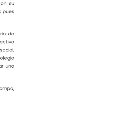
con su
o pues
rio de
rectiva
social,
olegio
ar una
campo,