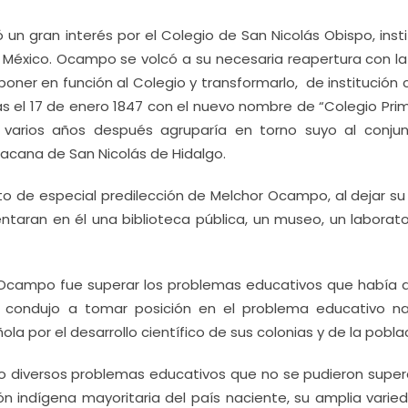
un gran interés por el Colegio de San Nicolás Obispo, inst
e México. Ocampo se volcó a su necesaria reapertura con l
ner en función al Colegio y transformarlo, de institución c
rtas el 17 de enero 1847 con el nuevo nombre de “Colegio Prim
 varios años después agruparía en torno suyo al conju
oacana de San Nicolás de Hidalgo.
eto de especial predilección de Melchor Ocampo, al dejar su
aran en él una biblioteca pública, un museo, un laborato
 Ocampo fue superar los problemas educativos que había 
lo condujo a tomar posición en el problema educativo na
a por el desarrollo científico de sus colonias y de la pobla
vo diversos problemas educativos que no se pudieron super
ión indígena mayoritaria del país naciente, su amplia vari