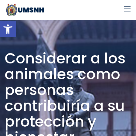
Skip
to
content
Open toolbar
Considerar a los
animales como
personas
contribuiría a su
protección y