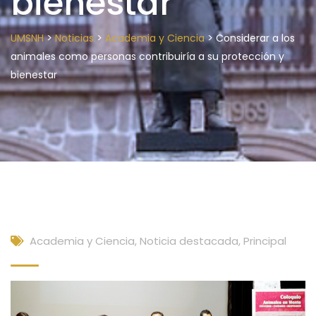
bienestar
>
>
>
UMSNH
Noticias
Academia y Ciencia
Considerar a los
animales como personas contribuiría a su protección y
bienestar
Academia y Ciencia
,
Noticia destacada
,
Principal