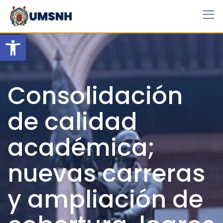
Skip
to
content
Open toolbar
Consolidación
de calidad
académica;
nuevas carreras
y ampliación de