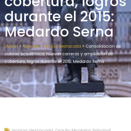
cobertura, logros
durante el 2015:
Medardo Serna
>
>
>
UMSNH
Noticias
Noticia destacada
Consolidación de
calidad académica; nuevas carreras y ampliación de
cobertura, logros durante el 2015: Medardo Serna
Noticia destacada
,
Orgullo Nicolaita
,
Principal