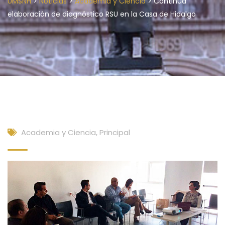
>
>
>
UMSNH
Noticias
Academia y Ciencia
Continúa
elaboración de diagnóstico RSU en la Casa de Hidalgo
Academia y Ciencia
,
Principal