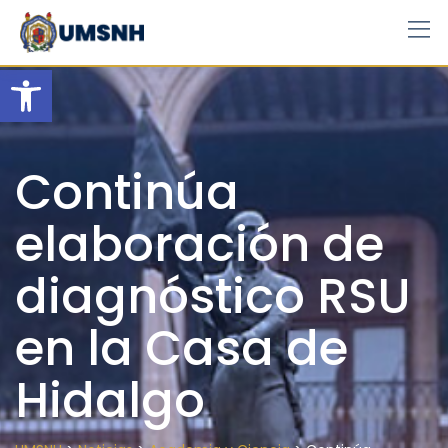
Skip
to
content
Open toolbar
Continúa
elaboración de
diagnóstico RSU
en la Casa de
Hidalgo