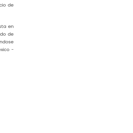
cio de
sta en
ido de
éndose
xico -