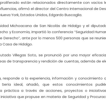
proliferado están relacionados directamente con vacíos l
nfluencias, afirmó el director del Centro Internacional de Des
Nueva York, Estados Unidos, Edgardo Buscaglia.
sidad Michoacana de San Nicolás de Hidalgo y el diputado
erecho y Economía, impartió la conferencia “Seguridad Human
e Derecho”, ante por lo menos 500 personas que se reunie
la Casa de Hidalgo.
putado Villegas Soto, se pronunció por una mayor eficacia
íneas de transparencia y rendición de cuentas, además de el
lia, responde a la experiencia, información y conocimiento 
 Sería ideal, añadió, que estos conocimientos pudi
 la práctica a través de acciones, proyectos o iniciativa
ra iniciativa que propuse en materia de Seguridad y Procura