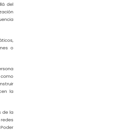
lá del
zación
uencia
ticos,
ones o
ersona
a como
nstruir
cen la
 de la
 redes
l Poder