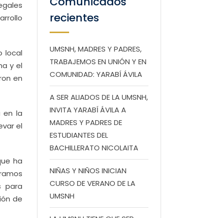
Comunicados
egales
recientes
arrollo
UMSNH, MADRES Y PADRES,
 local
TRABAJEMOS EN UNIÓN Y EN
a y el
COMUNIDAD: YARABÍ ÁVILA
ron en
A SER ALIADOS DE LA UMSNH,
INVITA YARABÍ ÁVILA A
 en la
MADRES Y PADRES DE
evar el
ESTUDIANTES DEL
BACHILLERATO NICOLAITA
que ha
NIÑAS Y NIÑOS INICIAN
éramos
CURSO DE VERANO DE LA
s para
UMSNH
ción de