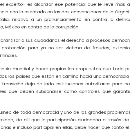
 el experto- es alcanzar ese potencial que le lleve más al
pla con lo asentado en las dos convenciones de la Organi
talia, relativa a un pronunciamiento en contra la delinc
, México en contra de la corrupción.
a garantizar a sus ciudadanos el derecho a procesos democrá
la protección para ya no ser víctima de fraudes, extorsi
iminales.
encia mundial y hacer propias las propuestas que toda p
odos los países que están en camino hacia una democraci
 transición deja de lado instituciones autoritarias para co
gales que deben subsanarse como controles que garanti
guíneo de toda democracia y uno de los grandes problemas
olada, de allí que la participación ciudadana a través de
orías e incluso participar en ellas, debe hacer que tanto e