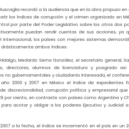
 Buscaglia recordó a la audiencia que en la obra propuso en 
ir los índices de corrupción y el crimen organizado en Mé
ontrol por parte del Poder Legislativo sobre los otros dos 
ectivamente puedan rendir cuentas de sus acciones, ya 
el internacional, los países con mejores sistemas democrát
ir drásticamente ambos índices.
Hidalgo, Medardo Serna González, el secretario general, Sa
rios, directores, alumnos de licenciatura y posgrado as
os no gubernamentales y ciudadanía interesada, el confere
 año 2000 y 2007 en México el índice de expedientes fi
e discrecionalidad, corrupción política y empresarial que
29 por ciento, en contraste con países como Argentina y Chi
 para acotar y obligar a los poderes Ejecutivo y Judicial a
 2007 a la fecha, el índice se incrementó en el país en un 