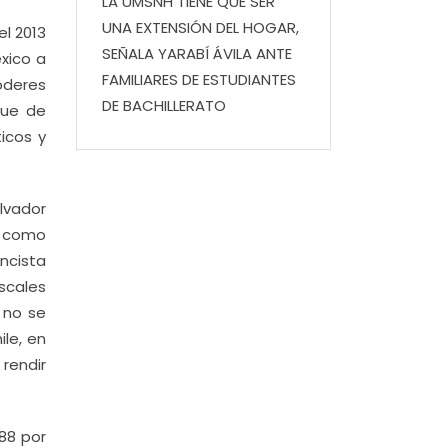
LA UMSNH TIENE QUE SER
UNA EXTENSIÓN DEL HOGAR,
el 2013
SEÑALA YARABÍ ÁVILA ANTE
xico a
FAMILIARES DE ESTUDIANTES
poderes
DE BACHILLERATO
que de
icos y
lvador
í como
ncista
scales
 no se
le, en
 rendir
288 por