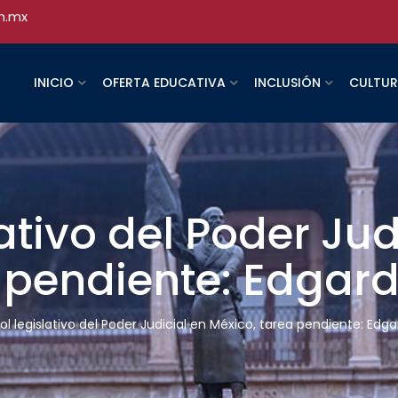
h.mx
INICIO
OFERTA EDUCATIVA
INCLUSIÓN
CULTU
ativo del Poder Jud
 pendiente: Edgar
ol legislativo del Poder Judicial en México, tarea pendiente: Edg