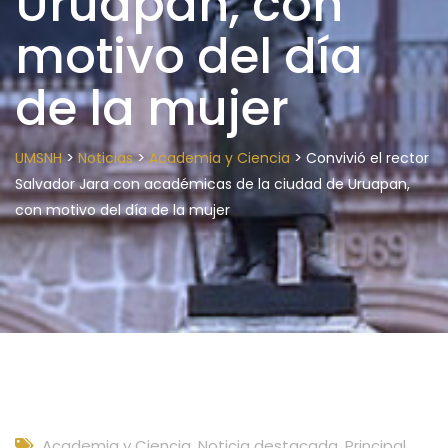
Uruapan, con
motivo del día
de la mujer
>
>
>
UMSNH
Noticias
Academia y Ciencia
Convivió el rector
Salvador Jara con académicas de la ciudad de Uruapan,
con motivo del día de la mujer
Academia y Ciencia
,
Noticia destacada
,
Principal