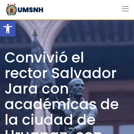
Skip
to
content
Open toolbar
Convivió el
rector Salvador
Jara con
académicas de
la ciudad de