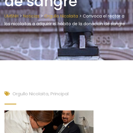
de sangre
>
>
>
UMSNH
Noticias
Orgullo Nicolaita
Convoca el rector a
los nicolaitas a adquirir el hábito de la donación de sangre
Orgullo Nicolaita
,
Principal