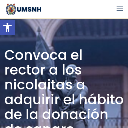
Skip
to
content
Open toolbar
Convoca el
rector a los
nicolaitas a
adquirir el hábito
de la donación