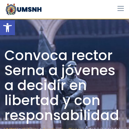
Skip
to
content
Open toolbar
Convoca rector
Serna a jóvenes
a decidir en
libertad y con
responsabilidad