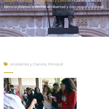
>
>
>
UMSNH
Noticias
Academia y Ciencia
Convoca rector
Serna a jóvenes a decidir en libertad y con responsabilidad
Academia y Ciencia
,
Principal